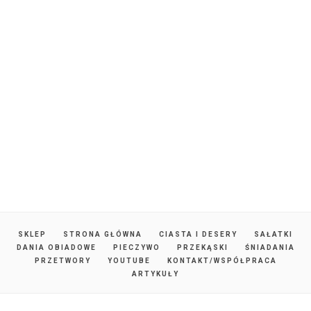
SKLEP
STRONA GŁÓWNA
CIASTA I DESERY
SAŁATKI
DANIA OBIADOWE
PIECZYWO
PRZEKĄSKI
ŚNIADANIA
PRZETWORY
YOUTUBE
KONTAKT/WSPÓŁPRACA
ARTYKUŁY