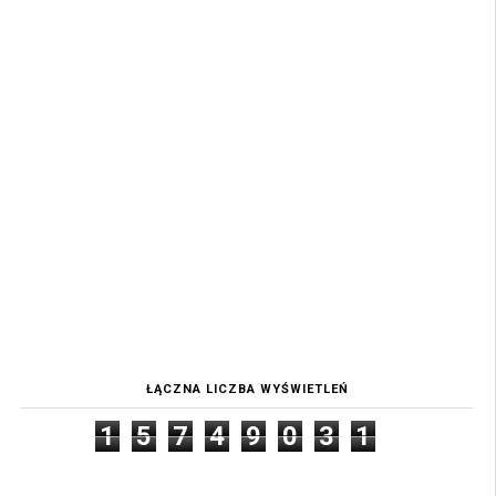
ŁĄCZNA LICZBA WYŚWIETLEŃ
1
5
7
4
9
0
3
1