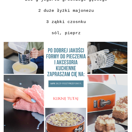
2 duże łyżki majonezu
3 ząbki czosnku
sól
, pieprz