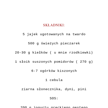
SKŁADNIKI:
5 jajek ugotowanych na twardo
500 g świeżych pieczarek
20-30 g kiełków ( u mnie rzodkiewki)
1 słoik suszonych pomidorów ( 270 g)
6-7 ogórków kiszonych
1 cebula
ziarna słonecznika, dyni, pini
SOS:
200 g jogurtu greckiego gęstego