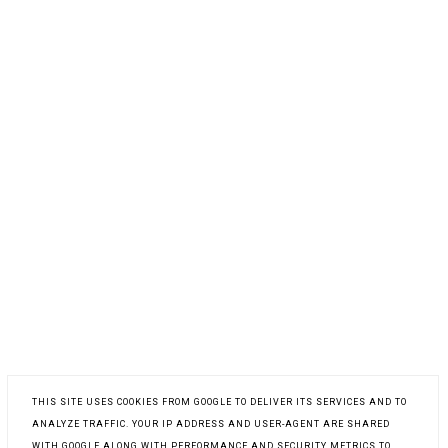
THIS SITE USES COOKIES FROM GOOGLE TO DELIVER ITS SERVICES AND TO
ANALYZE TRAFFIC. YOUR IP ADDRESS AND USER-AGENT ARE SHARED
WITH GOOGLE ALONG WITH PERFORMANCE AND SECURITY METRICS TO