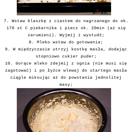
7. Wstaw blaszkę z ciastem do nagrzanego do ok.
170 st C piekarnika i piecz ok. 20min (aż się
zarumieni). Wyjmij i wystudź;
8. Mleko wstaw do gotowania;
9. W międzyczasie utrzyj kostkę masła, dodając
stopniowo cukier puder;
10. Gorące mleko zdejmij z ognia (nie musi się
zagotować) i po łyżce wlewaj do utartego masła
ciągle miksując aż do powstania jednolitej
masy;