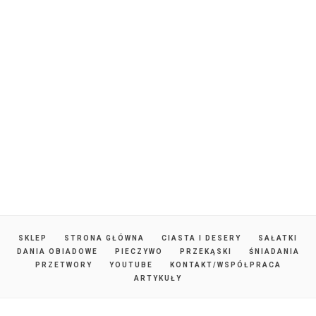
SKLEP
STRONA GŁÓWNA
CIASTA I DESERY
SAŁATKI
DANIA OBIADOWE
PIECZYWO
PRZEKĄSKI
ŚNIADANIA
PRZETWORY
YOUTUBE
KONTAKT/WSPÓŁPRACA
ARTYKUŁY