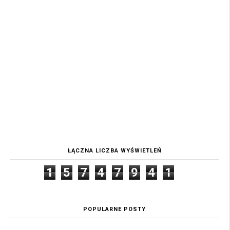
ŁĄCZNA LICZBA WYŚWIETLEŃ
1
5
7
4
7
9
4
1
POPULARNE POSTY