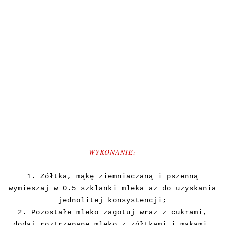
WYKONANIE:
1. Żółtka, mąkę ziemniaczaną i pszenną
wymieszaj w 0.5 szklanki mleka aż do uzyskania
jednolitej konsystencji;
2. Pozostałe mleko zagotuj wraz z cukrami,
dodaj roztrzepane mleko z żółtkami i mąkami,