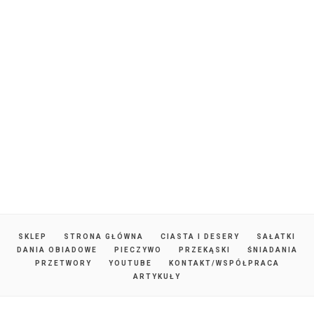
SKLEP
STRONA GŁÓWNA
CIASTA I DESERY
SAŁATKI
DANIA OBIADOWE
PIECZYWO
PRZEKĄSKI
ŚNIADANIA
PRZETWORY
YOUTUBE
KONTAKT/WSPÓŁPRACA
ARTYKUŁY